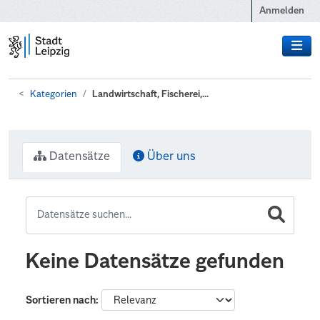
Zum Hauptinhalt wechseln
Anmelden
Kategorien
Landwirtschaft, Fischerei,...
Datensätze
Über uns
Keine Datensätze gefunden
Sortieren nach