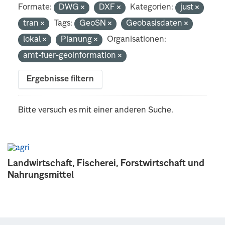
Formate:
DWG
DXF
Kategorien:
just
tran
Tags:
GeoSN
Geobasisdaten
lokal
Planung
Organisationen:
amt-fuer-geoinformation
Ergebnisse filtern
Bitte versuch es mit einer anderen Suche.
Landwirtschaft, Fischerei, Forstwirtschaft und
Nahrungsmittel