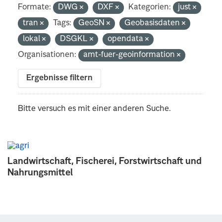
Formate:
DWG
DXF
Kategorien:
just
tran
Tags:
GeoSN
Geobasisdaten
lokal
DSGKL
opendata
Organisationen:
amt-fuer-geoinformation
Ergebnisse filtern
Bitte versuch es mit einer anderen Suche.
Landwirtschaft, Fischerei, Forstwirtschaft und
Nahrungsmittel