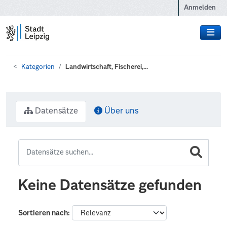
Zum Hauptinhalt wechseln
Anmelden
Kategorien
Landwirtschaft, Fischerei,...
Datensätze
Über uns
Keine Datensätze gefunden
Sortieren nach