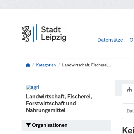
Zum Hauptinhalt wechseln
Datensätze
O
Kategorien
Landwirtschaft, Fischerei,...
Landwirtschaft, Fischerei,
Forstwirtschaft und
Nahrungsmittel
Organisationen
Ke