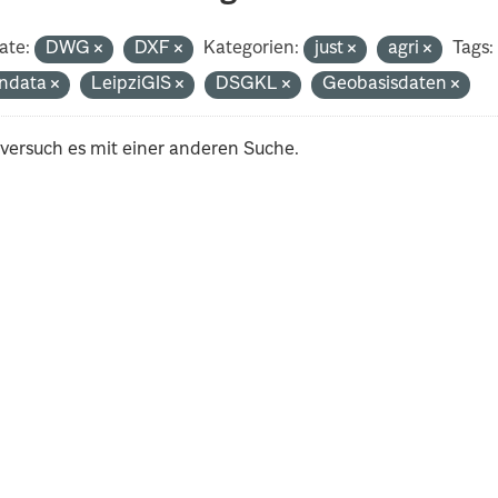
ate:
DWG
DXF
Kategorien:
just
agri
Tags:
ndata
LeipziGIS
DSGKL
Geobasisdaten
 versuch es mit einer anderen Suche.