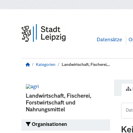
Zum Hauptinhalt wechseln
Datensätze
O
Kategorien
Landwirtschaft, Fischerei,...
Landwirtschaft, Fischerei,
Forstwirtschaft und
Nahrungsmittel
Organisationen
Ke