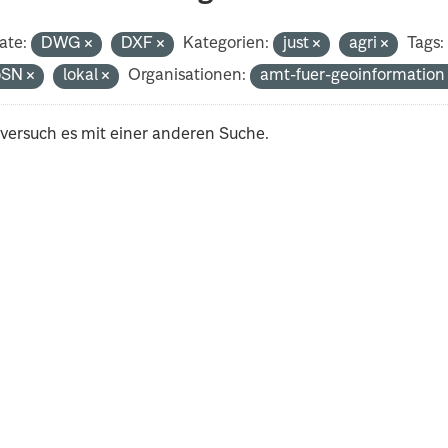
ate:
DWG
DXF
Kategorien:
just
agri
Tags:
oSN
lokal
Organisationen:
amt-fuer-geoinformatio
 versuch es mit einer anderen Suche.