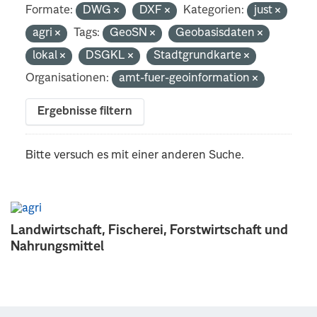
Formate:
DWG
DXF
Kategorien:
just
agri
Tags:
GeoSN
Geobasisdaten
lokal
DSGKL
Stadtgrundkarte
Organisationen:
amt-fuer-geoinformation
Ergebnisse filtern
Bitte versuch es mit einer anderen Suche.
Landwirtschaft, Fischerei, Forstwirtschaft und
Nahrungsmittel