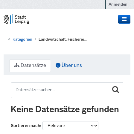
Zum Hauptinhalt wechseln
Anmelden
Kategorien
Landwirtschaft, Fischerei,...
Datensätze
Über uns
Keine Datensätze gefunden
Sortieren nach