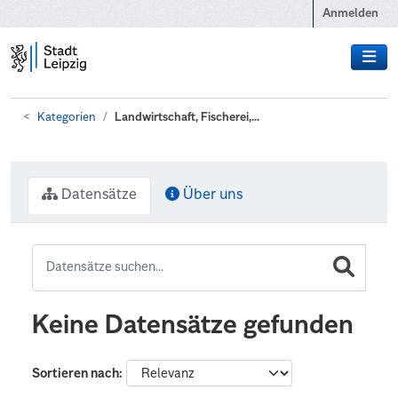
Zum Hauptinhalt wechseln
Anmelden
Kategorien
Landwirtschaft, Fischerei,...
Datensätze
Über uns
Keine Datensätze gefunden
Sortieren nach