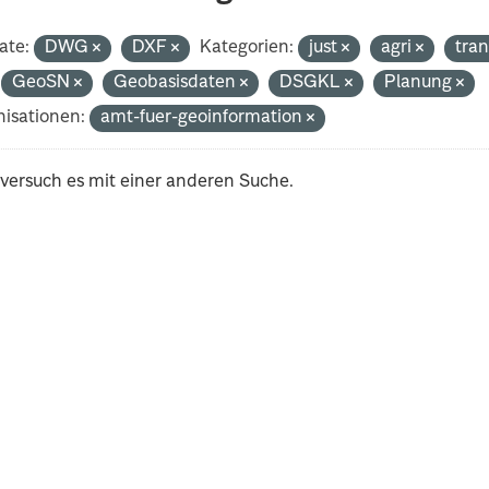
ate:
DWG
DXF
Kategorien:
just
agri
tra
GeoSN
Geobasisdaten
DSGKL
Planung
isationen:
amt-fuer-geoinformation
 versuch es mit einer anderen Suche.