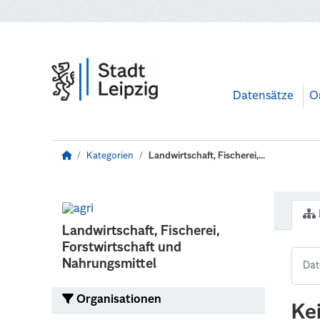
Zum Hauptinhalt wechseln
Datensätze
O
Kategorien
Landwirtschaft, Fischerei,...
Landwirtschaft, Fischerei,
Forstwirtschaft und
Nahrungsmittel
Organisationen
Ke