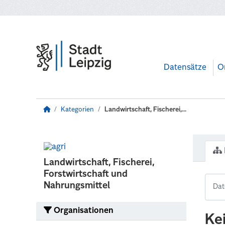
Zum Hauptinhalt wechseln
Datensätze
O
Kategorien
Landwirtschaft, Fischerei,...
Landwirtschaft, Fischerei,
Forstwirtschaft und
Nahrungsmittel
Organisationen
Ke