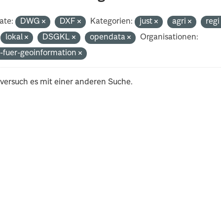
ate:
DWG
DXF
Kategorien:
just
agri
reg
lokal
DSGKL
opendata
Organisationen:
-fuer-geoinformation
 versuch es mit einer anderen Suche.