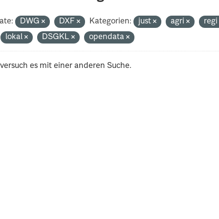
ate:
DWG
DXF
Kategorien:
just
agri
reg
lokal
DSGKL
opendata
 versuch es mit einer anderen Suche.