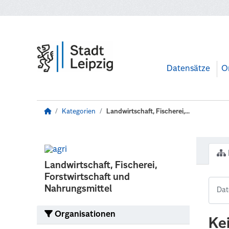
Zum Hauptinhalt wechseln
Datensätze
O
Kategorien
Landwirtschaft, Fischerei,...
Landwirtschaft, Fischerei,
Forstwirtschaft und
Nahrungsmittel
Organisationen
Ke