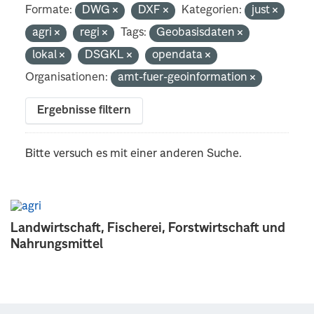
Formate:
DWG
DXF
Kategorien:
just
agri
regi
Tags:
Geobasisdaten
lokal
DSGKL
opendata
Organisationen:
amt-fuer-geoinformation
Ergebnisse filtern
Bitte versuch es mit einer anderen Suche.
Landwirtschaft, Fischerei, Forstwirtschaft und
Nahrungsmittel