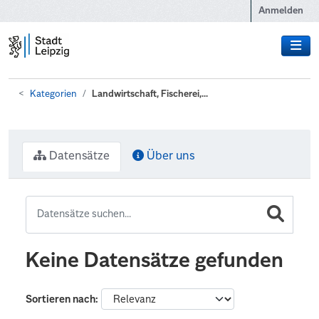
Zum Hauptinhalt wechseln
Anmelden
Kategorien
Landwirtschaft, Fischerei,...
Datensätze
Über uns
Keine Datensätze gefunden
Sortieren nach