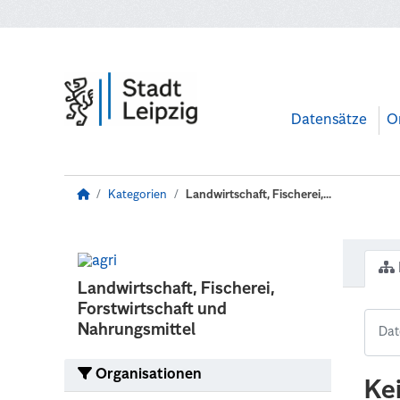
Zum Hauptinhalt wechseln
Datensätze
O
Kategorien
Landwirtschaft, Fischerei,...
Landwirtschaft, Fischerei,
Forstwirtschaft und
Nahrungsmittel
Organisationen
Ke