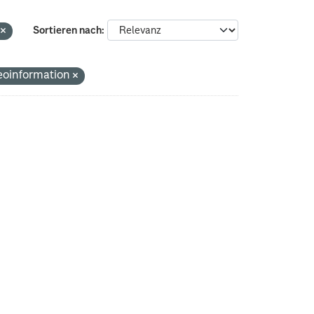
i
Sortieren nach
eoinformation