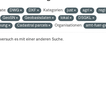
ate:
DWG
DXF
Kategorien:
just
agri
reg
GeoSN
Geobasisdaten
lokal
DSGKL
nung
Cadastral parcels
Organisationen:
amt-fuer-g
 versuch es mit einer anderen Suche.