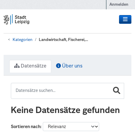
Zum Hauptinhalt wechseln
Anmelden
Kategorien
Landwirtschaft, Fischerei,...
Datensätze
Über uns
Keine Datensätze gefunden
Sortieren nach