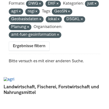
Formate:
DWG
DXF
Kategorien:
just
agri
regi
Tags:
GeoSN
Geobasisdaten
lokal
DSGKL
Planung
Organisationen:
amt-fuer-geoinformation
Ergebnisse filtern
Bitte versuch es mit einer anderen Suche.
Landwirtschaft, Fischerei, Forstwirtschaft und
Nahrungsmittel