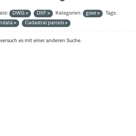
ate:
DWG
DXF
Kategorien:
gove
Tags:
ndata
Cadastral parcels
 versuch es mit einer anderen Suche.