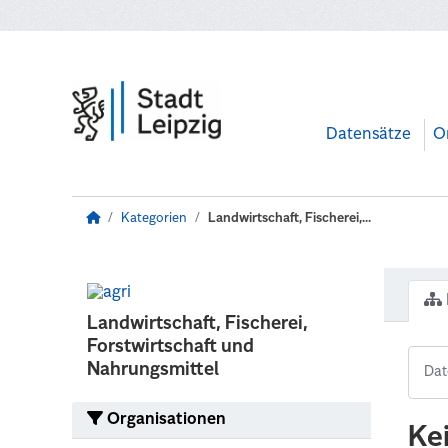
Zum Hauptinhalt wechseln
Datensätze
O
Kategorien
Landwirtschaft, Fischerei,...
Landwirtschaft, Fischerei,
Forstwirtschaft und
Nahrungsmittel
Organisationen
Ke