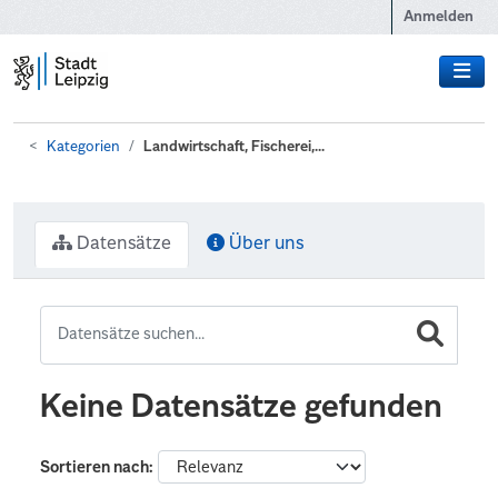
Zum Hauptinhalt wechseln
Anmelden
Kategorien
Landwirtschaft, Fischerei,...
Datensätze
Über uns
Keine Datensätze gefunden
Sortieren nach