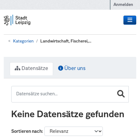
Zum Hauptinhalt wechseln
Anmelden
Kategorien
Landwirtschaft, Fischerei,...
Datensätze
Über uns
Keine Datensätze gefunden
Sortieren nach