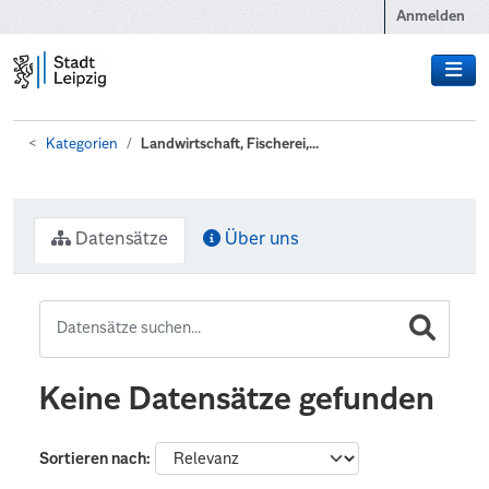
Zum Hauptinhalt wechseln
Anmelden
Kategorien
Landwirtschaft, Fischerei,...
Datensätze
Über uns
Keine Datensätze gefunden
Sortieren nach