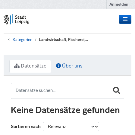
Zum Hauptinhalt wechseln
Anmelden
Kategorien
Landwirtschaft, Fischerei,...
Datensätze
Über uns
Keine Datensätze gefunden
Sortieren nach