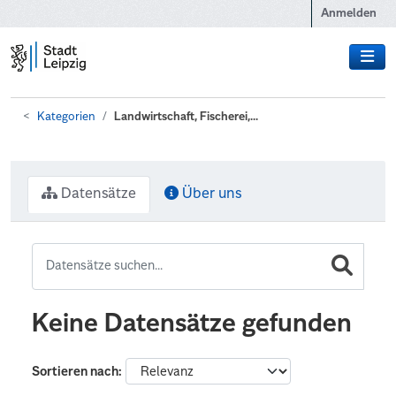
Zum Hauptinhalt wechseln
Anmelden
Kategorien
Landwirtschaft, Fischerei,...
Datensätze
Über uns
Keine Datensätze gefunden
Sortieren nach