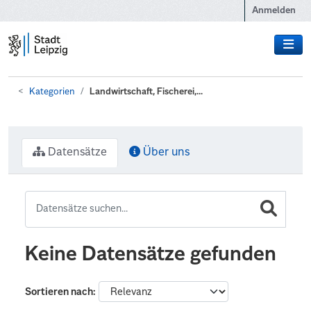
Zum Hauptinhalt wechseln
Anmelden
Kategorien
Landwirtschaft, Fischerei,...
Datensätze
Über uns
Keine Datensätze gefunden
Sortieren nach