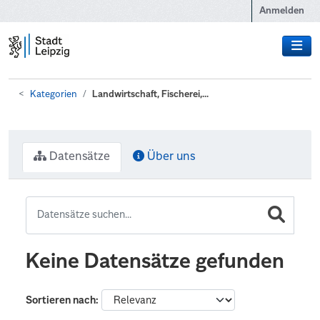
Zum Hauptinhalt wechseln
Anmelden
Kategorien
Landwirtschaft, Fischerei,...
Datensätze
Über uns
Keine Datensätze gefunden
Sortieren nach