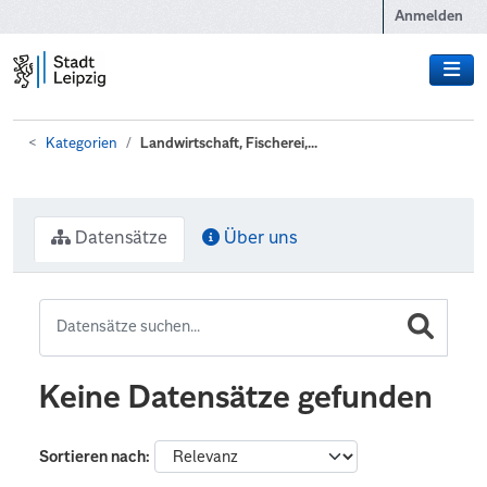
Zum Hauptinhalt wechseln
Anmelden
Kategorien
Landwirtschaft, Fischerei,...
Datensätze
Über uns
Keine Datensätze gefunden
Sortieren nach