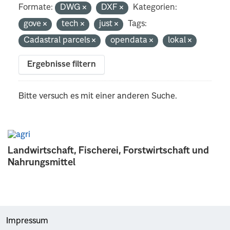
Formate:
DWG
DXF
Kategorien:
gove
tech
just
Tags:
Cadastral parcels
opendata
lokal
Ergebnisse filtern
Bitte versuch es mit einer anderen Suche.
Landwirtschaft, Fischerei, Forstwirtschaft und
Nahrungsmittel
Impressum