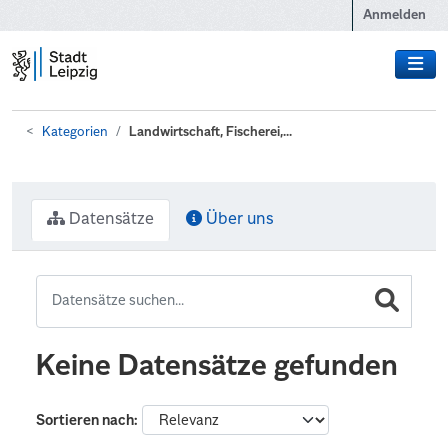
Zum Hauptinhalt wechseln
Anmelden
Kategorien
Landwirtschaft, Fischerei,...
Datensätze
Über uns
Keine Datensätze gefunden
Sortieren nach