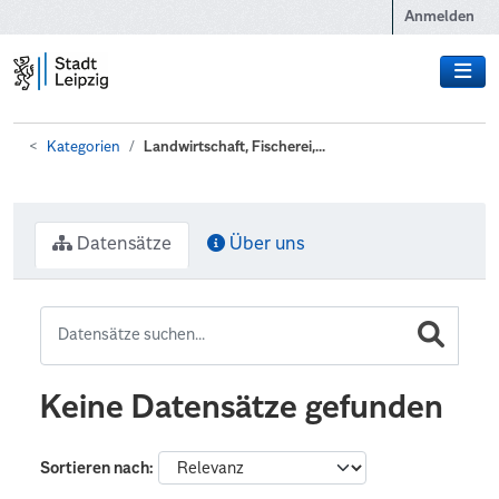
Zum Hauptinhalt wechseln
Anmelden
Kategorien
Landwirtschaft, Fischerei,...
Datensätze
Über uns
Keine Datensätze gefunden
Sortieren nach