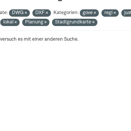
ate:
DWG
DXF
Kategorien:
gove
regi
jus
lokal
Planung
Stadtgrundkarte
 versuch es mit einer anderen Suche.