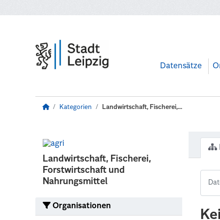
Zum Hauptinhalt wechseln
Datensätze
O
Kategorien
Landwirtschaft, Fischerei,...
Landwirtschaft, Fischerei,
Forstwirtschaft und
Nahrungsmittel
Organisationen
Ke