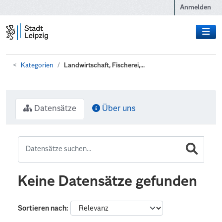
Zum Hauptinhalt wechseln
Anmelden
Kategorien
Landwirtschaft, Fischerei,...
Datensätze
Über uns
Keine Datensätze gefunden
Sortieren nach