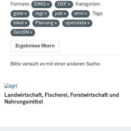
Formate:
DWG
DXF
Kategorien:
gove
regi
just
envi
Tags:
lokal
Planung
opendata
GeoSN
Ergebnisse filtern
Bitte versuch es mit einer anderen Suche.
Landwirtschaft, Fischerei, Forstwirtschaft und
Nahrungsmittel