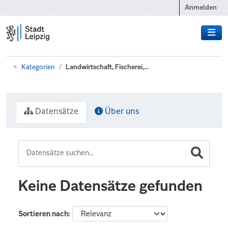
Zum Hauptinhalt wechseln
Anmelden
Kategorien
Landwirtschaft, Fischerei,...
Datensätze
Über uns
Keine Datensätze gefunden
Sortieren nach