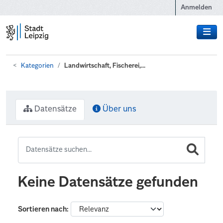
Zum Hauptinhalt wechseln
Anmelden
Kategorien
Landwirtschaft, Fischerei,...
Datensätze
Über uns
Keine Datensätze gefunden
Sortieren nach