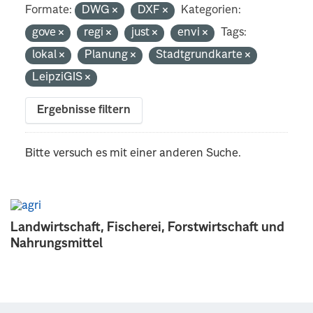
Formate:
DWG
DXF
Kategorien:
gove
regi
just
envi
Tags:
lokal
Planung
Stadtgrundkarte
LeipziGIS
Ergebnisse filtern
Bitte versuch es mit einer anderen Suche.
Landwirtschaft, Fischerei, Forstwirtschaft und
Nahrungsmittel