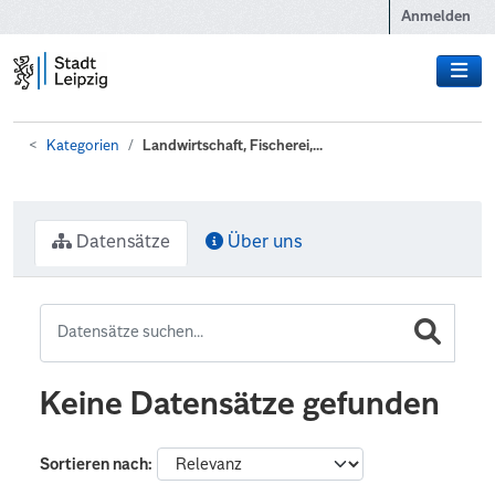
Zum Hauptinhalt wechseln
Anmelden
Kategorien
Landwirtschaft, Fischerei,...
Datensätze
Über uns
Keine Datensätze gefunden
Sortieren nach