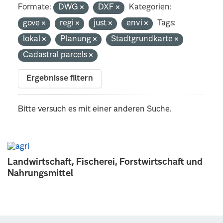
Formate:
DWG
DXF
Kategorien:
gove
regi
just
envi
Tags:
lokal
Planung
Stadtgrundkarte
Cadastral parcels
Ergebnisse filtern
Bitte versuch es mit einer anderen Suche.
Landwirtschaft, Fischerei, Forstwirtschaft und
Nahrungsmittel