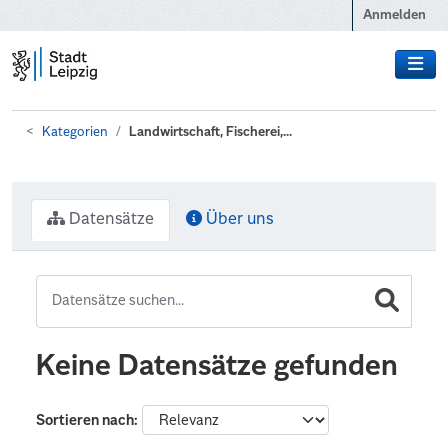
Zum Hauptinhalt wechseln
Anmelden
Kategorien
Landwirtschaft, Fischerei,...
Datensätze
Über uns
Keine Datensätze gefunden
Sortieren nach