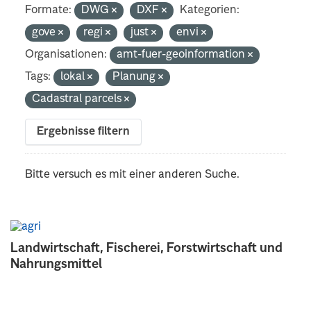
Formate:
DWG
DXF
Kategorien:
gove
regi
just
envi
Organisationen:
amt-fuer-geoinformation
Tags:
lokal
Planung
Cadastral parcels
Ergebnisse filtern
Bitte versuch es mit einer anderen Suche.
Landwirtschaft, Fischerei, Forstwirtschaft und
Nahrungsmittel