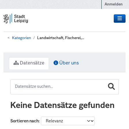
Zum Hauptinhalt wechseln
Anmelden
Kategorien
Landwirtschaft, Fischerei,...
Datensätze
Über uns
Keine Datensätze gefunden
Sortieren nach