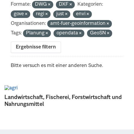
Formate:
DWG
DXF
Kategorien:
gove
regi
just
envi
Organisationen:
amt-fuer-geoinformation
Tags:
Planung
opendata
GeoSN
Ergebnisse filtern
Bitte versuch es mit einer anderen Suche.
Landwirtschaft, Fischerei, Forstwirtschaft und
Nahrungsmittel