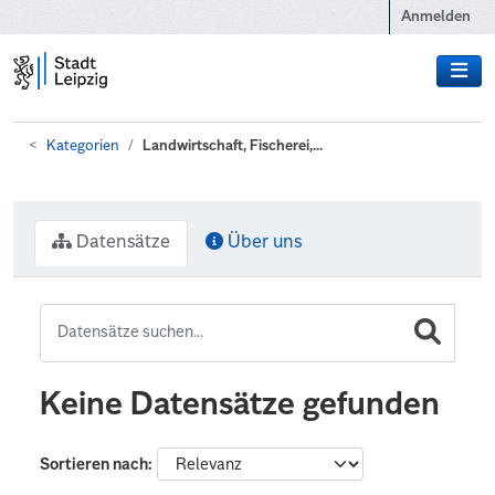
Zum Hauptinhalt wechseln
Anmelden
Kategorien
Landwirtschaft, Fischerei,...
Datensätze
Über uns
Keine Datensätze gefunden
Sortieren nach