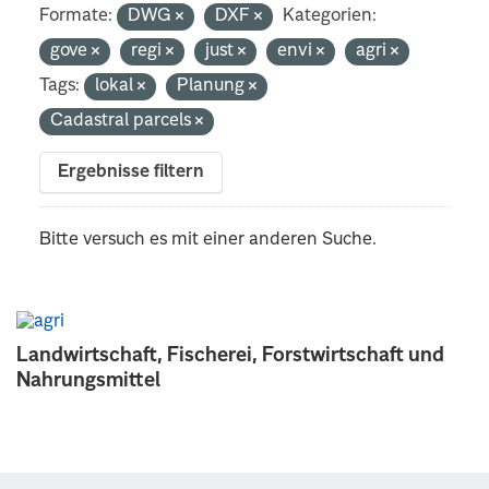
Formate:
DWG
DXF
Kategorien:
gove
regi
just
envi
agri
Tags:
lokal
Planung
Cadastral parcels
Ergebnisse filtern
Bitte versuch es mit einer anderen Suche.
Landwirtschaft, Fischerei, Forstwirtschaft und
Nahrungsmittel