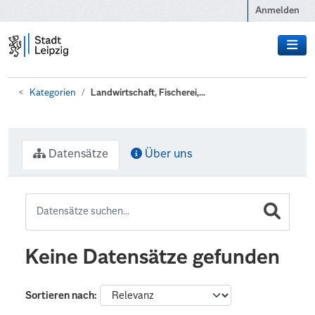
Zum Hauptinhalt wechseln
Anmelden
Kategorien
Landwirtschaft, Fischerei,...
Datensätze
Über uns
Keine Datensätze gefunden
Sortieren nach