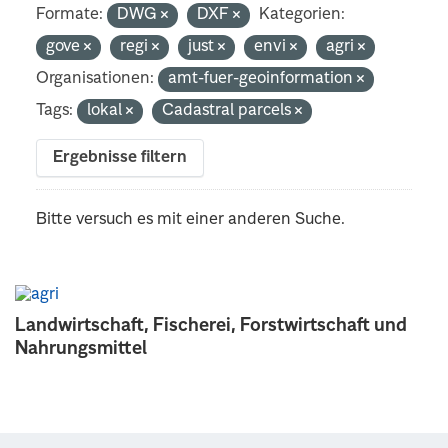
Formate:
DWG
DXF
Kategorien:
gove
regi
just
envi
agri
Organisationen:
amt-fuer-geoinformation
Tags:
lokal
Cadastral parcels
Ergebnisse filtern
Bitte versuch es mit einer anderen Suche.
Landwirtschaft, Fischerei, Forstwirtschaft und
Nahrungsmittel