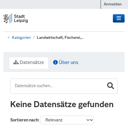
Zum Hauptinhalt wechseln
Anmelden
Kategorien
Landwirtschaft, Fischerei,...
Datensätze
Über uns
Keine Datensätze gefunden
Sortieren nach