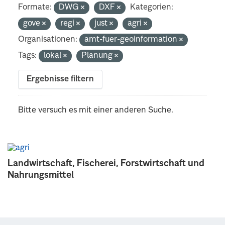
Formate:
DWG
DXF
Kategorien:
gove
regi
just
agri
Organisationen:
amt-fuer-geoinformation
Tags:
lokal
Planung
Ergebnisse filtern
Bitte versuch es mit einer anderen Suche.
Landwirtschaft, Fischerei, Forstwirtschaft und
Nahrungsmittel