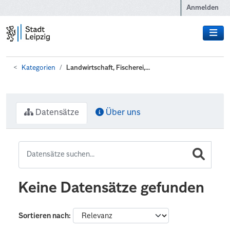
Zum Hauptinhalt wechseln
Anmelden
Kategorien
Landwirtschaft, Fischerei,...
Datensätze
Über uns
Keine Datensätze gefunden
Sortieren nach