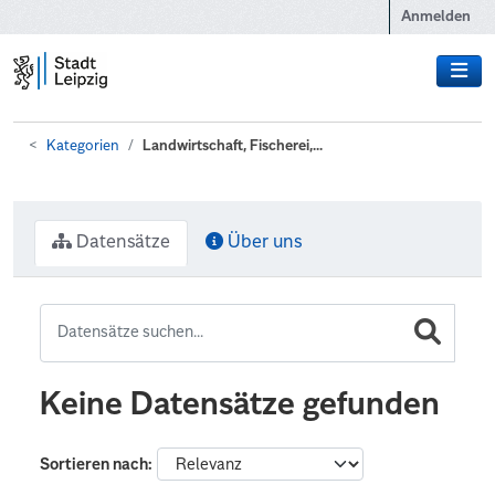
Zum Hauptinhalt wechseln
Anmelden
Kategorien
Landwirtschaft, Fischerei,...
Datensätze
Über uns
Keine Datensätze gefunden
Sortieren nach