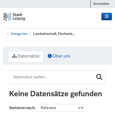
Zum Hauptinhalt wechseln
Anmelden
Kategorien
Landwirtschaft, Fischerei,...
Datensätze
Über uns
Keine Datensätze gefunden
Sortieren nach