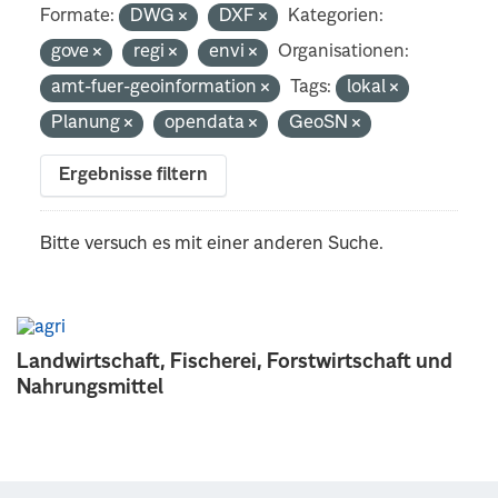
Formate:
DWG
DXF
Kategorien:
gove
regi
envi
Organisationen:
amt-fuer-geoinformation
Tags:
lokal
Planung
opendata
GeoSN
Ergebnisse filtern
Bitte versuch es mit einer anderen Suche.
Landwirtschaft, Fischerei, Forstwirtschaft und
Nahrungsmittel