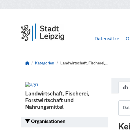
Zum Hauptinhalt wechseln
Datensätze
O
Kategorien
Landwirtschaft, Fischerei,...
Landwirtschaft, Fischerei,
Forstwirtschaft und
Nahrungsmittel
Organisationen
Ke