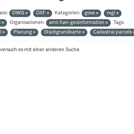
ate:
DWG
DXF
Kategorien:
gove
regi
i
Organisationen:
amt-fuer-geoinformation
Tags:
al
Planung
Stadtgrundkarte
Cadastral parcels
 versuch es mit einer anderen Suche.