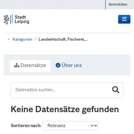
Zum Hauptinhalt wechseln
Anmelden
Kategorien
Landwirtschaft, Fischerei,...
Datensätze
Über uns
Keine Datensätze gefunden
Sortieren nach