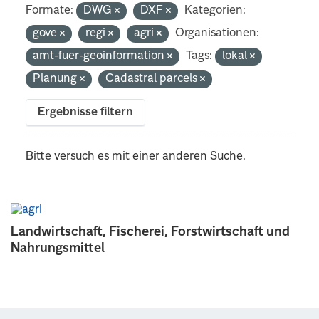
Formate:
DWG
DXF
Kategorien:
gove
regi
agri
Organisationen:
amt-fuer-geoinformation
Tags:
lokal
Planung
Cadastral parcels
Ergebnisse filtern
Bitte versuch es mit einer anderen Suche.
Landwirtschaft, Fischerei, Forstwirtschaft und
Nahrungsmittel