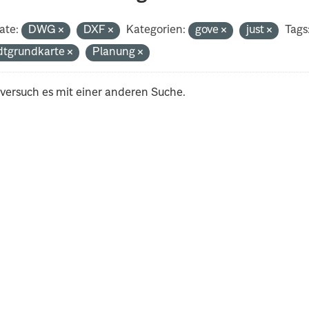
ate:
DWG
DXF
Kategorien:
gove
just
Tags
dtgrundkarte
Planung
 versuch es mit einer anderen Suche.