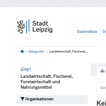
Zum Hauptinhalt wechseln
Datensätze
O
Kategorien
Landwirtschaft, Fischerei,...
Landwirtschaft, Fischerei,
Forstwirtschaft und
Nahrungsmittel
Organisationen
Ke