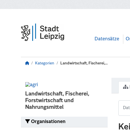
Zum Hauptinhalt wechseln
Datensätze
O
Kategorien
Landwirtschaft, Fischerei,...
Landwirtschaft, Fischerei,
Forstwirtschaft und
Nahrungsmittel
Organisationen
Ke