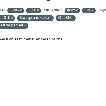
ate:
DWG
DXF
Kategorien:
gove
just
Tags
pziGIS
Stadtgrundkarte
GeoSN
astral parcels
 versuch es mit einer anderen Suche.