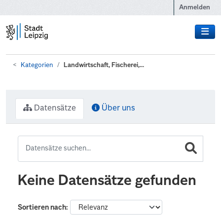
Zum Hauptinhalt wechseln
Anmelden
Kategorien
Landwirtschaft, Fischerei,...
Datensätze
Über uns
Keine Datensätze gefunden
Sortieren nach