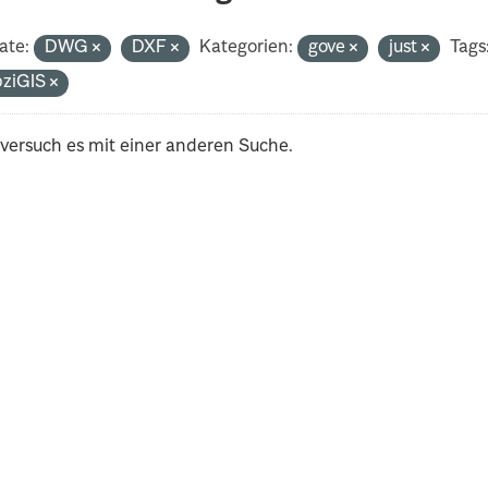
ate:
DWG
DXF
Kategorien:
gove
just
Tags
pziGIS
 versuch es mit einer anderen Suche.