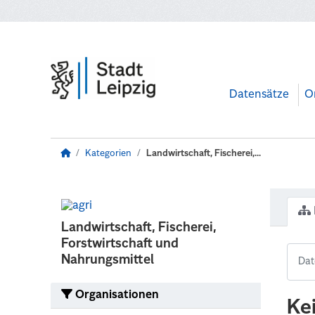
Zum Hauptinhalt wechseln
Datensätze
O
Kategorien
Landwirtschaft, Fischerei,...
Landwirtschaft, Fischerei,
Forstwirtschaft und
Nahrungsmittel
Organisationen
Ke