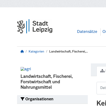
Zum Hauptinhalt wechseln
Datensätze
O
Kategorien
Landwirtschaft, Fischerei,...
Landwirtschaft, Fischerei,
Forstwirtschaft und
Nahrungsmittel
Organisationen
Ke