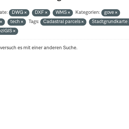
ate:
DWG
DXF
WMS
Kategorien:
gove
t
tech
Tags:
Cadastral parcels
Stadtgrundkarte
pziGIS
 versuch es mit einer anderen Suche.