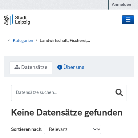
Zum Hauptinhalt wechseln
Anmelden
Kategorien
Landwirtschaft, Fischerei,...
Datensätze
Über uns
Keine Datensätze gefunden
Sortieren nach