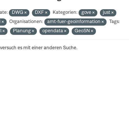
ate:
DWG
DXF
Kategorien:
gove
just
i
Organisationen:
amt-fuer-geoinformation
Tags:
al
Planung
opendata
GeoSN
 versuch es mit einer anderen Suche.