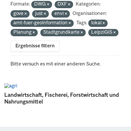
Formate:
DWG
DXF
Kategorien:
gove
just
envi
Organisationen:
amt-fuer-geoinformation
Tags:
lokal
Planung
Stadtgrundkarte
LeipziGIS
Ergebnisse filtern
Bitte versuch es mit einer anderen Suche.
Landwirtschaft, Fischerei, Forstwirtschaft und
Nahrungsmittel