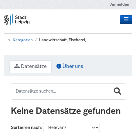
Zum Hauptinhalt wechseln
Anmelden
Kategorien
Landwirtschaft, Fischerei,...
Datensätze
Über uns
Keine Datensätze gefunden
Sortieren nach