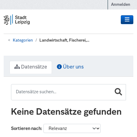
Zum Hauptinhalt wechseln
Anmelden
Kategorien
Landwirtschaft, Fischerei,...
Datensätze
Über uns
Keine Datensätze gefunden
Sortieren nach