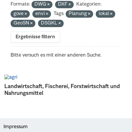
Formate:
DWG
DXF
Kategorien:
gove
envi
Tags:
Planung
lokal
GeoSN
DSGKL
Ergebnisse filtern
Bitte versuch es mit einer anderen Suche.
Landwirtschaft, Fischerei, Forstwirtschaft und
Nahrungsmittel
Impressum