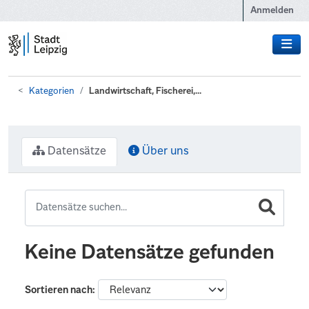
Zum Hauptinhalt wechseln
Anmelden
Kategorien
Landwirtschaft, Fischerei,...
Datensätze
Über uns
Keine Datensätze gefunden
Sortieren nach