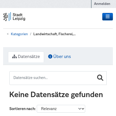
Zum Hauptinhalt wechseln
Anmelden
Kategorien
Landwirtschaft, Fischerei,...
Datensätze
Über uns
Keine Datensätze gefunden
Sortieren nach