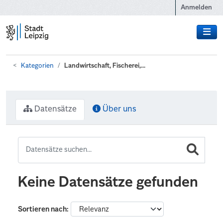
Zum Hauptinhalt wechseln
Anmelden
Kategorien
Landwirtschaft, Fischerei,...
Datensätze
Über uns
Keine Datensätze gefunden
Sortieren nach